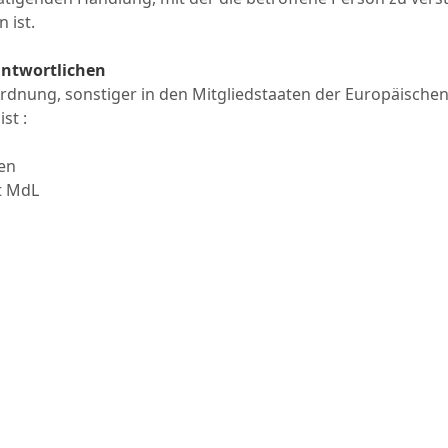
 ist.
antwortlichen
rdnung, sonstiger in den Mitgliedstaaten der Europäisch
st :
en
t MdL