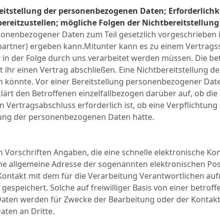
ereitstellung der personenbezogenen Daten; Erforderlichk
reitzustellen; mögliche Folgen der Nichtbereitstellung
rsonenbezogener Daten zum Teil gesetzlich vorgeschrieben is
artner) ergeben kann.Mitunter kann es zu einem Vertragssc
in der Folge durch uns verarbeitet werden müssen. Die betr
 ihr einen Vertrag abschließen. Eine Nichtbereitstellung 
 könnte. Vor einer Bereitstellung personenbezogener Date
klärt den Betroffenen einzelfallbezogen darüber auf, ob d
en Vertragsabschluss erforderlich ist, ob eine Verpflichtu
ellung der personenbezogenen Daten hätte.
n Vorschriften Angaben, die eine schnelle elektronische K
e allgemeine Adresse der sogenannten elektronischen Post 
Kontakt mit dem für die Verarbeitung Verantwortlichen au
peichert. Solche auf freiwilliger Basis von einer betroff
aten werden für Zwecke der Bearbeitung oder der Kontakt
ten an Dritte.