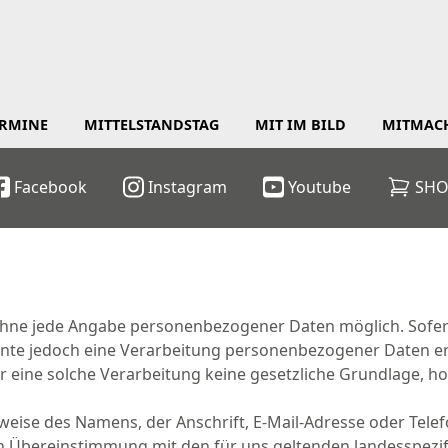
ERMINE
MITTELSTANDSTAG
MIT IM BILD
MITMAC
Facebook
Instagram
Youtube
SHO
 ohne jede Angabe personenbezogener Daten möglich. Sofer
nte jedoch eine Verarbeitung personenbezogener Daten erf
eine solche Verarbeitung keine gesetzliche Grundlage, hol
eise des Namens, der Anschrift, E-Mail-Adresse oder Telef
n Übereinstimmung mit den für uns geltenden landesspezi