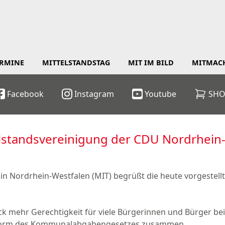
ERMINE
MITTELSTANDSTAG
MIT IM BILD
MITMAC
Facebook
Instagram
Youtube
SHO
lstandsvereinigung der CDU Nordrhein
 in Nordrhein-Westfalen (MIT) begrüßt die heute vorgestel
tück mehr Gerechtigkeit für viele Bürgerinnen und Bürger b
Reform des Kommunalabgabengesetzes zusammen.